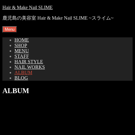
Skip
Hair & Make Nail SLIME
to
content
鹿児島の美容室 Hair & Make Nail SLIME ~スライム~
Menu
HOME
SHOP
MENU
STAFF
HAIR STYLE
NAIL WORKS
ALBUM
BLOG
ALBUM