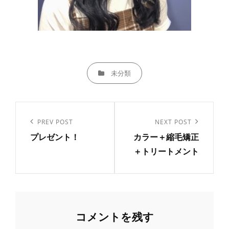
CATEGORIES
未分類
投
稿
Previous
PREV POST
Next
NEXT POST
ナ
プレゼント！
カラー＋縮毛矯正
Post
Post
＋トリートメント
ビ
ゲ
ー
シ
ョ
コメントを残す