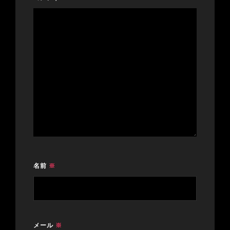
名前
※
メール
※