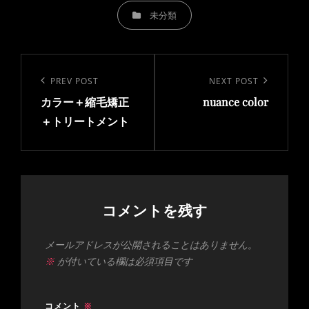
CATEGORIES
未分類
投
稿
PREV POST
NEXT POST
Previous
Next
ナ
カラー＋縮毛矯正
nuance color
Post
Post
ビ
＋トリートメント
ゲ
ー
シ
ョ
コメントを残す
ン
メールアドレスが公開されることはありません。
※
が付いている欄は必須項目です
コメント
※