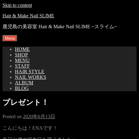
Skip to content
Hair & Make Nail SLIME
鹿児島の美容室 Hair & Make Nail SLIME ~スライム~
Menu
HOME
SHOP
MENU
STAFF
HAIR STYLE
NAIL WORKS
ALBUM
BLOG
プレゼント！
Posted on
2020年6月13日
こんにちは！ENAです！